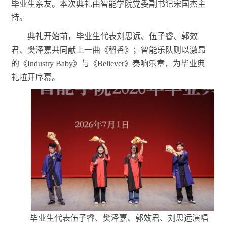
毕业生亲友
。
本次
典礼由智能学院党委副书记宋国杰主
持。
典礼开始前，毕业生代表刘思远、伍子睿、郭效
君、樊泽嘉共同献上一曲《稻香》；智能乐队
则以激昂
的
《
Industry Baby》
与
《
Believer》
奏响乐章
，为毕业典
礼拉开序幕。
毕业生代表伍子睿、樊泽嘉、郭效君、刘思远演唱