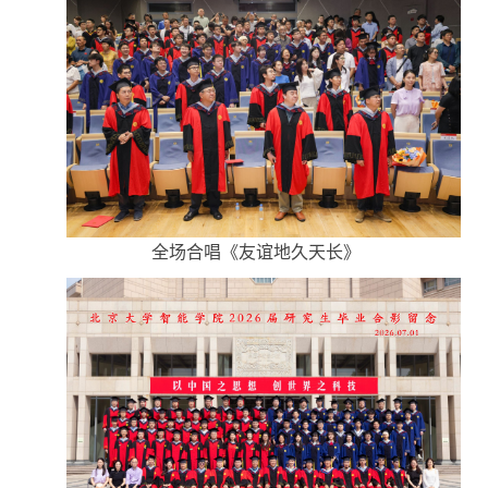
全场合唱《友谊地久天长》