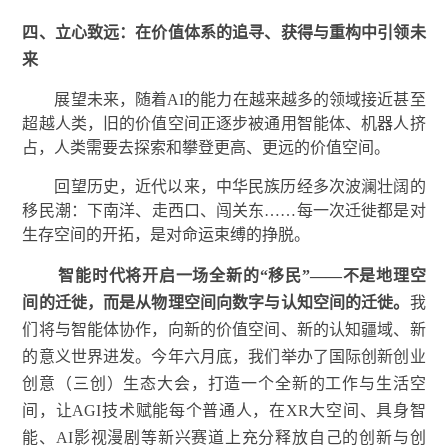
四、
立
心致远：在价值体系的追寻、获得与重构中引领未
来
展望未来，随着AI的能力在越来越多的领域接近甚至
超越人类，旧的价值空间正逐步被通用智能体、机器人挤
占，人类需要去探索和攀登更高、更远的价值空间。
回望历史，近代以来，中华民族历经多次波澜壮阔的
移民潮：下南洋、走西口、闯关东……每一次迁徙都是对
生存空间的开拓，是对命运束缚的挣脱。
智能时代将开启一场全新的“移民”——不是地理空
间的迁徙，而是从物理空间向数字与认知空间的迁徙。
我
们将与智能体协作，向新的价值空间、新的认知疆域、新
的意义世界进发。今年六月底，我们举办了国际创新创业
创意（三创）生态大会，打造一个全新的工作与生活空
间，让AGI技术赋能每个普通人，在XR大空间、具身智
能、AI影视漫剧等新兴赛道上充分释放自己的创新与创