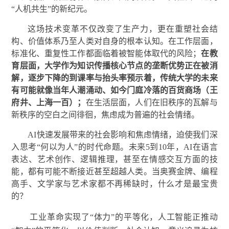
“人机共生”的新纪元。
这场技术变革不仅改变了生产力，更在重塑社会结
构、价值体系乃至人类对自身的根本认知。在工作层面，
标准化、重复性工作都面临着被智能体取代的风险；
在教
育层面，大学作为知识传播核心节点的垄断优势正在被消
解，逐步下降的到课率与抬头率预示着，传统大学的未来
有可能就像当年人潮涌动、如今门庭冷落的百货商场（王
府井、上海一百）；
在生活层面，人们在旧秩序的瓦解与
新秩序的空白之间徘徊，焦虑成为普遍的社会情绪。
AI快速发展带来的社会影响和焦虑情绪，迫使我们深
入思考“何以为人”的时代命题。未来5到10年，AI在语言
表达、艺术创作、逻辑推理，甚至在情感交互方面的技
能，都有可能不断接近甚至超越人类。当奥赛金牌、编程
高手、文学家与艺术家都不再稀缺时，什么才是最宝贵
的？
工业革命实现了“体力”的平等化，人工智能正推动