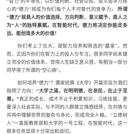
“智力”的平等化，以价值判断、社会认知、意义追寻为核
心的“德力”将成为你们每个人不可替代的竞争力。
所谓
“德力”就是人的价值选择、方向判断、意义赋予，是人之
为“人”的独特禀赋。在智能时代，德力将决定你能走多
远、能创造多大的价值！
你们考上了北大，是智力培养和筛选的“赢家”。然
而，正因为你们在智力上的投入与专注，很多同学尚未建
立完全的价值体系，觉得人生缺乏意义感，有相当一部分
同学得了所谓的“空心病”。
如何培养“德力”？儒家经典《大学》开篇宗旨为我们
指明了方向：
“大学之道，在明明德，在亲民，在止于至
善。”
真正的成长、成才不止于积累知识、习练技能，更
要深入社会实际，与不同的人群建立情感纽带，在共情与
共鸣中理解世界的复杂与多元，形成完全人格。
“立德树
人”一直是教育部和大学的一号工程，在智能时代，这一
根本任务显得十分突出和迫切。