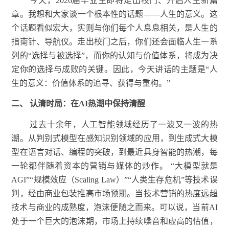
今天，2026届毕业生即将走出校门、开启人生新篇
章。我想和大家谈一个根本性的话题——人生的意义。这
个话题看似宏大，实则与你们每个人息息相关，是人生的
指南针、导航仪。走出校门之后，你们还会面临人生一系
列的“选择与被选择”，而你的认知与价值体系，将成为决
定你的选择与成败的关键。因此，今天讲话的主题是“人
生的意义：价值体系的追寻、获得与重构。”
二、
认清时局：在AI热潮中保持清醒
过去十余年，人工智能领域经历了一波又一波的热
潮。从判别式模型在感知识别领域的应用，到生成式大模
型在语言对话、编程的突破，到最近具身智能的热潮，每
一轮都伴随着资本的营销与媒体的炒作。 “大模型就是
AGI”“规模效应（Scaling Law）”“人类生存危机”等技术误
判，经由商业包装推高市场预期。当技术营销的热度远超
技术与商业的成熟度，泡沫便随之而来。可以说，当前AI
处于一个巨大的泡沫期，市场上持续噪音和虚高的估值，