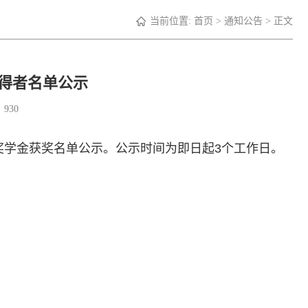
当前位置:
首页
>
通知公告
> 正文
金获得者名单公示
：
930
长奖学金获奖名单公示。公示时间为即日起3个工作日。