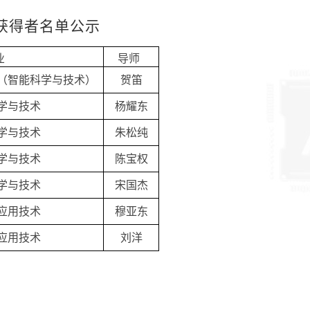
获得者名单公示
业
导
师
（智能科学与技术）
贺笛
学与技术
杨耀东
学与技术
朱松纯
学与技术
陈宝权
学与技术
宋国杰
应用技术
穆亚东
应用技术
刘洋